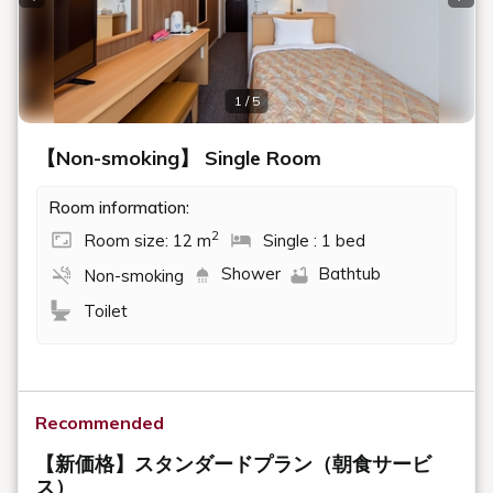
Previous slide
Next
1 / 5
【Non-smoking】 Single Room
Room information:
2
Room size: 12 m
Single : 1 bed
Shower
Bathtub
Non-smoking
Toilet
Recommended
【新価格】スタンダードプラン（朝食サービ
ス）