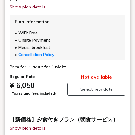
Show plan details
Plan information
WiFi: Free
Onsite Payment
Meals: breakfast
Cancellation Policy
Price for
1 adult
for 1 night
Not available
Regular Rate
¥ 6,050
Select new date
(Taxes and fees included)
【新価格】夕食付きプラン（朝食サービス）
Show plan details